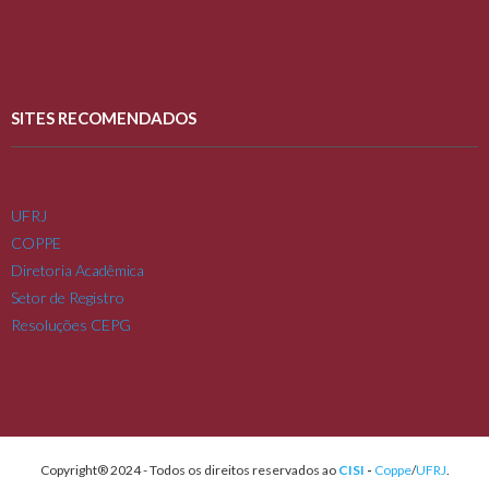
SITES RECOMENDADOS
UFRJ
COPPE
Diretoria Acadêmica
Setor de Registro
Resoluções CEPG
Copyright® 2024 - Todos os direitos reservados ao
CISI
-
Coppe
/
UFRJ
.