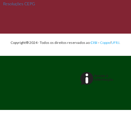
Resoluções CEPG
Copyright® 2024 - Todos os direitos reservados ao
CISI
-
Coppe
/
UFRJ
.