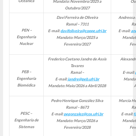
Oceânica
Mandato: Novembro/2025 a
Ou
Outubro/2027
Davi Ferreira de Oliveira
Andressa 
Ramal – 7311
Ra
PEN –
E-mail:
davifoliveira@coppe.ufrj.br
E-mail:
an
Engenharia
Mandato: Março/2025 a
Mandat
Nuclear
Fevereiro/2027
Fev
Frederico Caetano Jandre de Assis
Alexandre
Tavares
PEB –
Ramal –
E-mail:
Engenharia
E-mail:
jandre@peb.ufrj.br
Mandat
Biomédica
Mandato: Maio/2026 a Abril/2028
A
Pedro Henrique González Silva
Marcia H
Ramal – 8673
Ra
PESC –
E-mail:
pegonzalez@cos.ufrj.br
E-mail:
f
Engenharia de
Mandato: Março/2026 a
Mandat
Sistemas
Fevereiro/2028
Fev