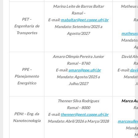
Marina Leite de Barros Baltar
Matheus 
Ramal –
PET –
E-mail:
mabaltar@pet.coppe.ufrj.br
Ra
Engenharia de
Mandato: Setembro/2025 a
Transportes
Agosto/2027
matheus@
Mandato:
Ag
Amaro Olimpio Pereira Junior
David Alv
Ramal – 8760
Ra
PPE –
E-mail:
amaro@ppe.ufrj.br
E-mail:
davi
Planejamento
Mandato: Agosto/2025 a
Mandato
Energético
Julho/2027
J
Thenner Silva Rodrigues
Marco Aur
Ramal – 8000
Ra
PENt – Eng. da
E-mail:
thenner@pent.coppe.ufrj.br
Nanotecnologia
Mandato: Abril/2026 a Março/2028
marcosuller
Mandat
M