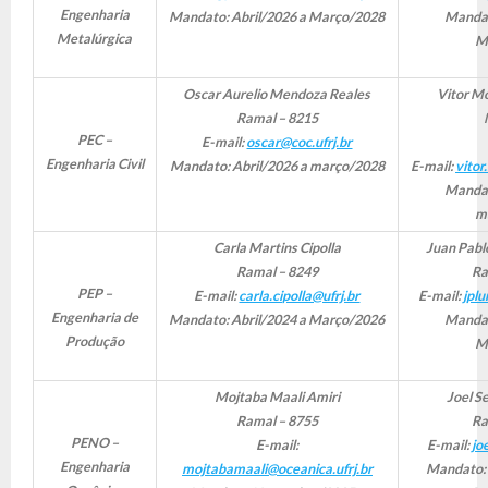
Engenharia
Mandato: Abril/2026 a Março/2028
Mandat
Metalúrgica
M
Oscar Aurelio Mendoza Reales
Vitor
Mo
Ramal – 8215
PEC –
E-mail:
oscar@coc.ufrj.br
Engenharia Civil
Mandato: Abril/2026 a março/2028
E-mail:
vitor
Mandat
m
Carla Martins Cipolla
Juan Pabl
Ramal – 8249
Ra
PEP –
E-mail:
carla.cipolla@ufrj.br
E-mail:
jpl
Engenharia de
Mandato: Abril/2024 a Março/2026
Mandat
Produção
M
Mojtaba Maali Amiri
Joel S
Ramal – 8755
Ra
PENO –
E-mail:
E-mail:
jo
Engenharia
mojtabamaali@oceanica.ufrj.br
Mandato: