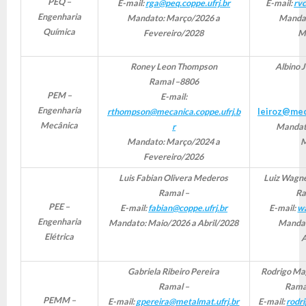
PEQ –
E-mail:
rga@peq.coppe.ufrj.br
E-mail:
rvc
Engenharia
Mandato: Março/2026 a
Mandat
Química
Fevereiro/2028
M
Roney Leon Thompson
Albino 
Ramal –8806
PEM –
E-mail:
Engenharia
rthompson@mecanica.coppe.ufrj.b
leiroz@mec
Mecânica
r
Mandat
Mandato: Março/2024 a
M
Fevereiro/2026
Luis Fabian Olivera Mederos
Luiz Wagne
Ramal –
Ra
PEE –
E-mail:
fabian@coppe.ufrj.br
E-mail:
wa
Engenharia
Mandato: Maio/2026 a Abril/2028
Mandat
Elétrica
A
Gabriela Ribeiro Pereira
Rodrigo Ma
Ramal –
Rama
PEMM –
E-mail:
gpereira@metalmat.ufrj.br
E-mail:
rodr